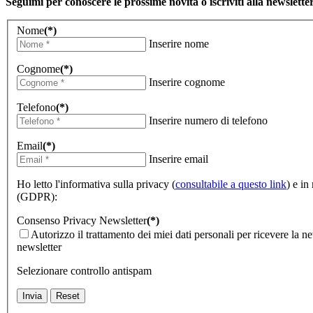
Seguimi per conoscere le prossime novità o iscriviti alla newslette
Nome
(*)
Inserire nome
Cognome
(*)
Inserire cognome
Telefono
(*)
Inserire numero di telefono
Email
(*)
Inserire email
Ho letto l'informativa sulla privacy (
consultabile a questo link
) e in
(GDPR):
Consenso Privacy Newsletter
(*)
Autorizzo il trattamento dei miei dati personali per ricevere la n
newsletter
Selezionare controllo antispam
Invia
Reset