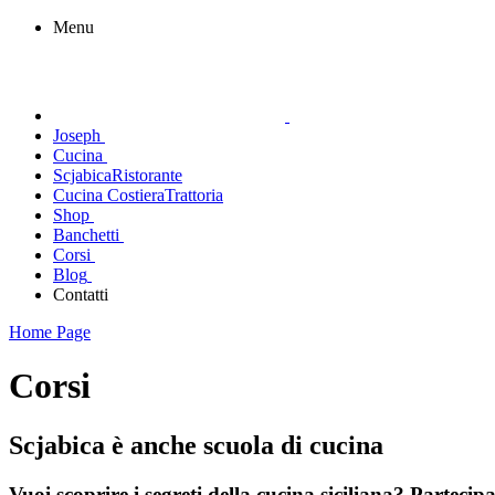
Menu
Joseph
Cucina
Scjabica
Ristorante
Cucina Costiera
Trattoria
Shop
Banchetti
Corsi
Blog
Contatti
Home Page
Corsi
Scjabica è anche scuola di cucina
Vuoi scoprire i segreti della cucina siciliana? Partecip