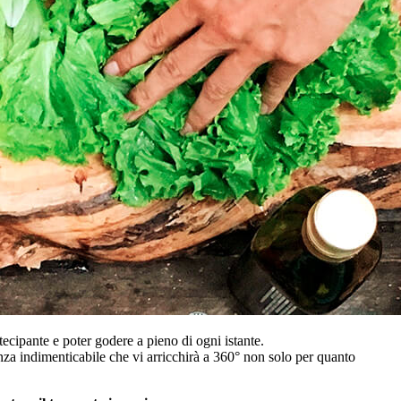
tecipante e poter godere a pieno di ogni istante.
ienza indimenticabile che vi arricchirà a 360° non solo per quanto