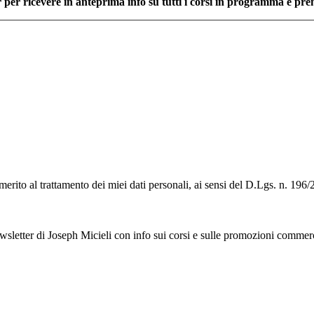
r per ricevere in anteprima info su tutti i corsi in programma e pren
 merito al trattamento dei miei dati personali, ai sensi del D.Lgs. n. 1
ewsletter di Joseph Micieli con info sui corsi e sulle promozioni commerc