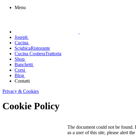
Menu
Joseph
Cucina
Scjabica
Ristorante
Cucina Costiera
Trattoria
Shop
Banchetti
Corsi
Blog
Contatti
Privacy & Cookies
Cookie Policy
The document could not be found. If
as a user of this site, please alert t