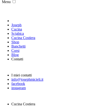
Menu
Joseph
Cucina
Scjabica
Cucina Costiera
Shop
Banchetti
Corsi
Blog
Contatti
I miei contatti
info@josephmicieli.it
facebook
instagram
Cucina Costiera