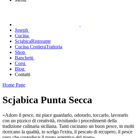
Joseph
Cucina
Scjabica
Ristorante
Cucina Costiera
Trattoria
Shop
Banchetti
Corsi
Blog
Contatti
Home Page
Scjabica Punta Secca
«Adoro il pesce, mi piace guardarlo, odorarlo, toccarlo, lavorarlo
con un pizzico di creatività, rivisitando i procedimenti della
tradizione culinaria siciliana. Tanti cucinano un buon pesce, in molti
ricercano la qualità, io scelgo l'extra, il pescato di recupero, il pesce
vero che custodisce il gusto autentico del mare»