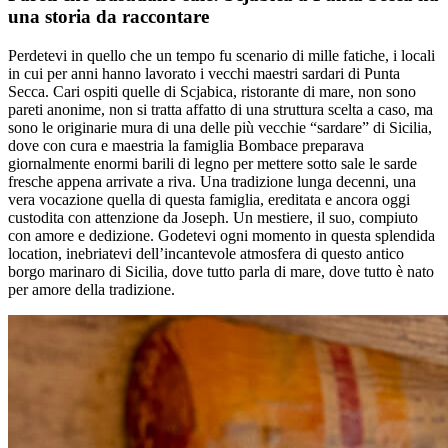
una storia da raccontare
Perdetevi in quello che un tempo fu scenario di mille fatiche, i locali
in cui per anni hanno lavorato i vecchi maestri sardari di Punta
Secca. Cari ospiti quelle di Scjabica, ristorante di mare, non sono
pareti anonime, non si tratta affatto di una struttura scelta a caso, ma
sono le originarie mura di una delle più vecchie “sardare” di Sicilia,
dove con cura e maestria la famiglia Bombace preparava
giornalmente enormi barili di legno per mettere sotto sale le sarde
fresche appena arrivate a riva. Una tradizione lunga decenni, una
vera vocazione quella di questa famiglia, ereditata e ancora oggi
custodita con attenzione da Joseph. Un mestiere, il suo, compiuto
con amore e dedizione. Godetevi ogni momento in questa splendida
location, inebriatevi dell’incantevole atmosfera di questo antico
borgo marinaro di Sicilia, dove tutto parla di mare, dove tutto è nato
per amore della tradizione.