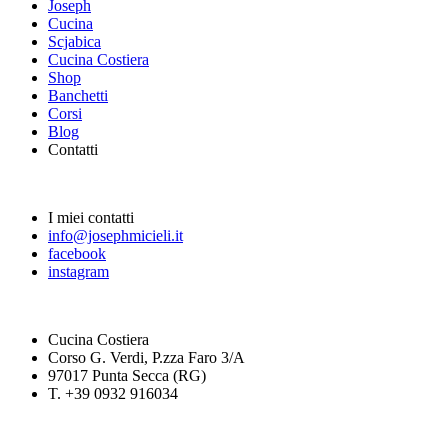
Joseph
Cucina
Scjabica
Cucina Costiera
Shop
Banchetti
Corsi
Blog
Contatti
I miei contatti
info@josephmicieli.it
facebook
instagram
Cucina Costiera
Corso G. Verdi, P.zza Faro 3/A
97017 Punta Secca (RG)
T. +39 0932 916034