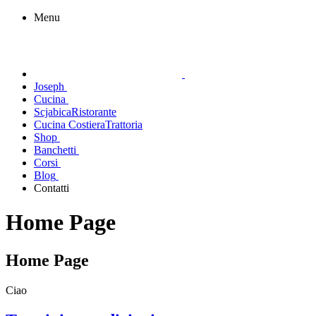
Menu
Joseph
Cucina
Scjabica
Ristorante
Cucina Costiera
Trattoria
Shop
Banchetti
Corsi
Blog
Contatti
Home Page
Home Page
Ciao